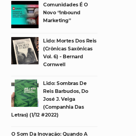
Comunidades É O
Novo “inbound
Marketing”
Lido: Mortes Dos Reis
(Crônicas Saxônicas
Vol. 6) - Bernard
Cornwell
Lido: Sombras De
Reis Barbudos, Do
José J. Veiga
(Companhia Das
Letras) (1/12 #2022)
O Som Da Inovação: Quando A