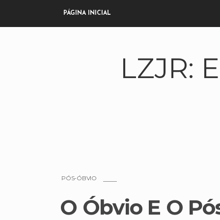
PÁGINA INICIAL
LZJR:
PÓS-ÓBVIO
O Óbvio E O Pó