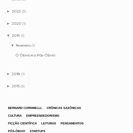
2022
(3)
►
2020
(1)
►
2019
(1)
▼
fevereiro
(1)
▼
O Óbvio e o Pós-Óbvio
2018
(1)
►
2015
(5)
►
BERNARD CORNWELLL
CRÔNICAS SAXÔNICAS
CULTURA
EMPREENDEDORISMO
FICÇÃO CIENTÍFICA
LEITURAS
PENSAMENTOS
PÓS-ÓBVIO
STARTUPS