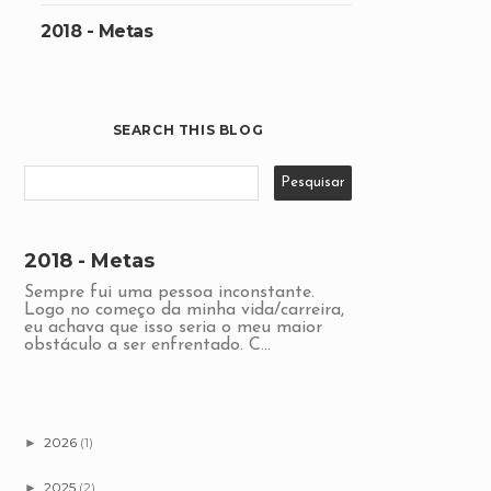
2018 - Metas
SEARCH THIS BLOG
2018 - Metas
Sempre fui uma pessoa inconstante.
Logo no começo da minha vida/carreira,
eu achava que isso seria o meu maior
obstáculo a ser enfrentado. C...
2026
(1)
►
2025
(2)
►