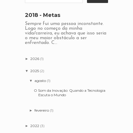
2018 - Metas
Sempre fui uma pessoa inconstante.
Logo no começo da minha
vida/carreira, eu achava que isso seria
o meu maior obstáculo a ser
enfrentado. C...
2026
(1)
►
2025
(2)
▼
agosto
(1)
▼
O Som da Inovação: Quando a Tecnologia
Escuta o Mundo
fevereiro
(1)
►
2022
(3)
►